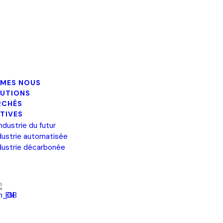
MMES NOUS
LUTIONS
RCHÉS
TIVES
industrie du futur
dustrie automatisée
dustrie décarbonée
EN