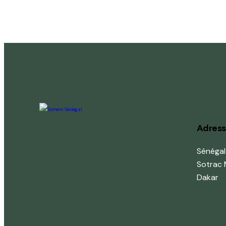
Adres
Sénéga
Sotrac 
Dakar